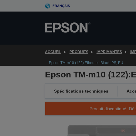
Skip
FRANÇAIS
to
main
content
ACCUEIL
PRODUITS
IMPRIMANTES
IM
Epson TM-m10 (122):Ethernet, Black, PS, EU
Epson TM-m10 (122):Et
Spécifications techniques
Acce
Produit discontinué -Dés