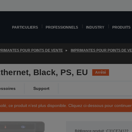
PARTICULIERS
PROFESSIONNELS
INDUSTRY
PRODUITS
PRIMANTES POUR POINTS DE VENTE
IMPRIMANTES POUR POINTS DE V
hernet, Black, PS, EU
Arrêté
ssoires
Support
olé, ce produit n’est plus disponible. Cliquez ci-dessous pour continuer
Référence produit : C31CE74122