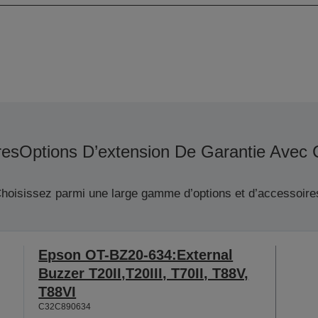
res
Options D’extension De Garantie Avec 
hoisissez parmi une large gamme d’options et d’accessoire
Epson OT-BZ20-634:External
Buzzer T20II,T20III, T70II, T88V,
T88VI
C32C890634