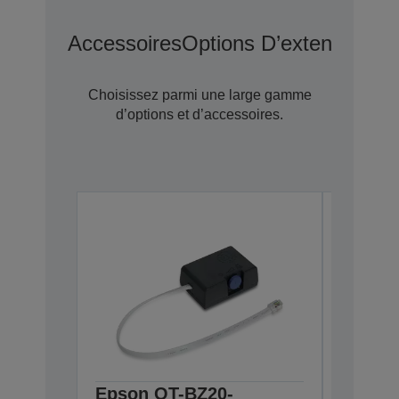
Accessoires
Options D’extension D
Choisissez parmi une large gamme
d’options et d’accessoires.
Epson OT-BZ20-
Epson 