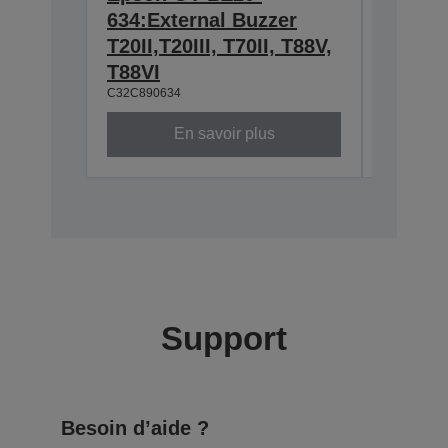
634:External Buzzer
Wall h
T20II,T20III, T70II, T88V,
TM-m3
C32C8810
T88VI
C32C890634
En savoir plus
Support
Besoin d’aide ?