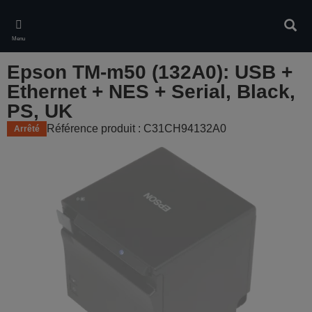
Skip
to
Rech
main
Menu
content
Epson TM-m50 (132A0): USB +
Ethernet + NES + Serial, Black,
PS, UK
Référence produit : C31CH94132A0
Arrêté