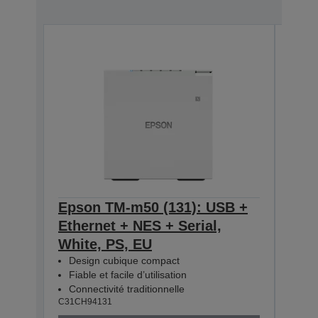
Epson TM-m50 (131): USB +
Eps
Ethernet + NES + Serial,
Ethe
White, PS, EU
Blac
Design cubique compact
Des
Fiable et facile d’utilisation
Fiab
Connectivité traditionnelle
Conn
C31CH94131
C31CH