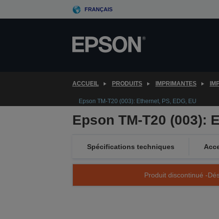
Skip
FRANÇAIS
to
main
content
ACCUEIL
PRODUITS
IMPRIMANTES
IM
Epson TM-T20 (003): Ethernet, PS, EDG, EU
Epson TM-T20 (003): E
Spécifications techniques
Acce
Produit discontinué -Dés