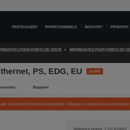
PARTICULIERS
PROFESSIONNELS
INDUSTRY
PRODUITS
PRIMANTES POUR POINTS DE VENTE
IMPRIMANTES POUR POINTS DE V
thernet, PS, EDG, EU
Arrêté
ssoires
Support
olé, ce produit n’est plus disponible. Cliquez ci-dessous pour continuer
Référence produit : C31CB10003