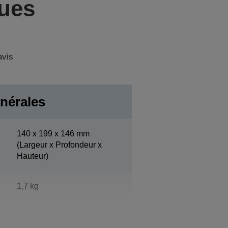
ques
avis
nérales
140‎ x 199 x 146 mm
(Largeur x Profondeur x
Hauteur)
1,7 kg
Epson Dark Grey