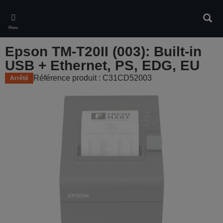
Skip
to
Rech
main
Menu
content
Epson TM-T20II (003): Built-in
USB + Ethernet, PS, EDG, EU
Référence produit : C31CD52003
Arrêté