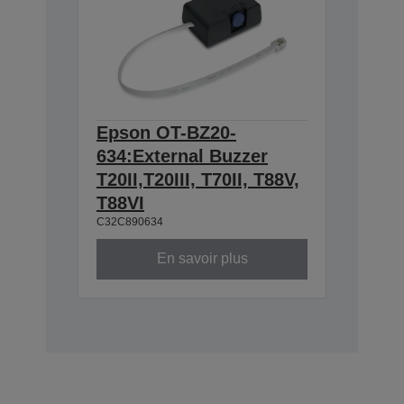
Epson OT-BZ20-
634:External Buzzer
T20II,T20III, T70II, T88V,
T88VI
C32C890634
En savoir plus