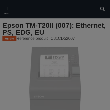
Skip
to
Rech
main
Menu
content
Epson TM-T20II (007): Ethernet,
PS, EDG, EU
Référence produit : C31CD52007
Arrêté