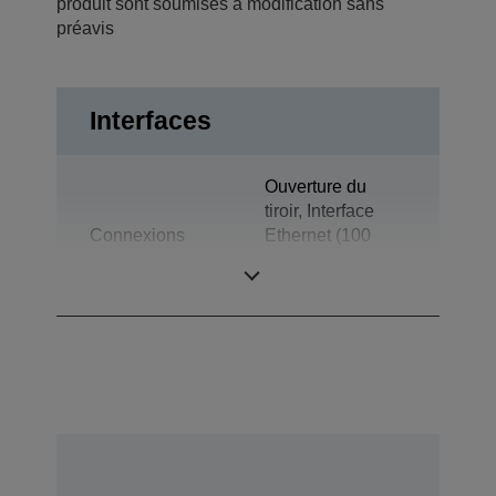
produit sont soumises à modification sans
préavis
Interfaces
Ouverture du
tiroir, Interface
Connexions
Ethernet (100
Base-TX/10
Base-T)