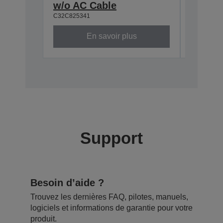
w/o AC Cable
Interf
C32C825341
C32C8241
En savoir plus
Support
Besoin d’aide ?
Trouvez les dernières FAQ, pilotes, manuels,
logiciels et informations de garantie pour votre
produit.