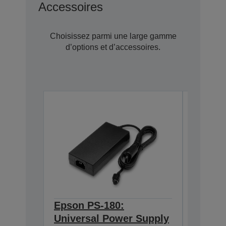
Accessoires
Choisissez parmi une large gamme
d’options et d’accessoires.
Epson PS-180:
Epson 
Universal Power Supply
BASE T