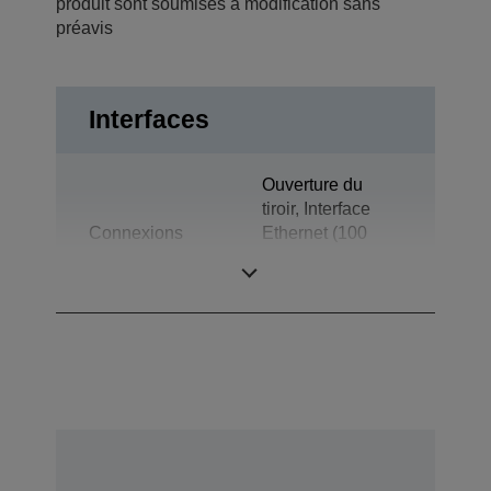
produit sont soumises à modification sans
préavis
Interfaces
Ouverture du
tiroir, Interface
Connexions
Ethernet (100
Base-TX/10
Base-T)