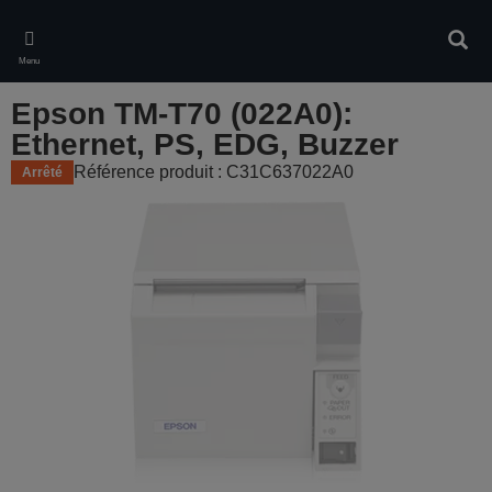
Skip
to
Rech
main
Menu
content
Epson TM-T70 (022A0):
Ethernet, PS, EDG, Buzzer
Référence produit : C31C637022A0
Arrêté