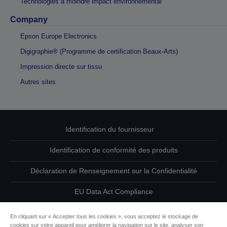
Technologies à moindre impact environnemental
Company
Epson Europe Electronics
Digigraphie® (Programme de certification Beaux-Arts)
Impression directe sur tissu
Autres sites
Identification du fournisseur
Identification de conformité des produits
Déclaration de Renseignement sur la Confidentialité
EU Data Act Compliance
Contactez-nous au sujet de vos données
En cliquant sur « Accepter tous les cookies », vous acceptez le stockage de
cookies sur votre appareil pour améliorer la navigation sur le site, analyser son