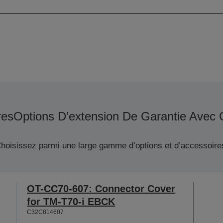
res
Options D’extension De Garantie Avec 
hoisissez parmi une large gamme d’options et d’accessoire
OT-CC70-607: Connector Cover
for TM-T70-i EBCK
C32C814607