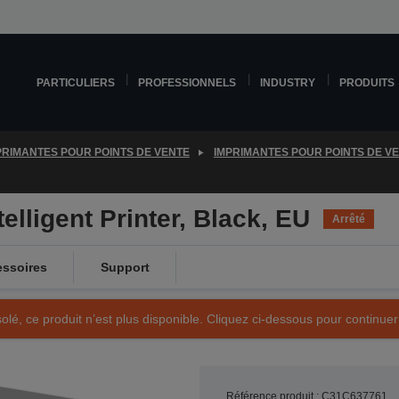
PARTICULIERS
PROFESSIONNELS
INDUSTRY
PRODUITS
PRIMANTES POUR POINTS DE VENTE
IMPRIMANTES POUR POINTS DE V
lligent Printer, Black, EU
Arrêté
ssoires
Support
olé, ce produit n’est plus disponible. Cliquez ci-dessous pour continuer
Référence produit : C31C637761