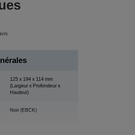
ques
avis
nérales
125‎ x 194 x 114 mm
(Largeur x Profondeur x
Hauteur)
Noir (EBCK)
fonctionnement 10% - 90%,
Stockage 10% - 90%