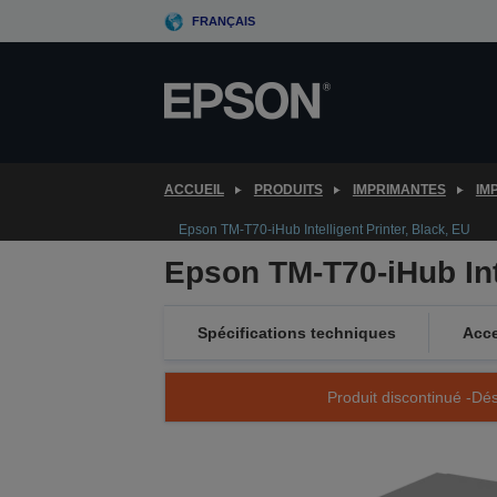
Skip
FRANÇAIS
to
main
content
ACCUEIL
PRODUITS
IMPRIMANTES
IM
Epson TM-T70-iHub Intelligent Printer, Black, EU
Epson TM-T70-iHub Inte
Spécifications techniques
Acce
Produit discontinué -Dés