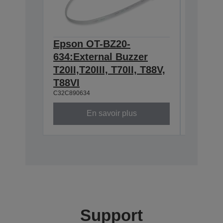
Epson OT-BZ20-
Epson 
634:External Buzzer
for TM
C32C8146
T20II,T20III, T70II, T88V,
T88VI
C32C890634
En savoir plus
Support