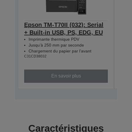
Epson TM-T70II (032): Serial
Eps
+ Built-in USB, PS, EDG, EU
Seri
Imprimante thermique PDV
EDG
Jusqu’à 250 mm par seconde
Imp
Chargement du papier par l’avant
Jus
C31CD38032
Cha
C31CD
En savoir plus
Caractéristiques