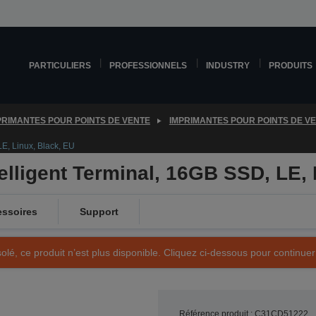
PARTICULIERS
PROFESSIONNELS
INDUSTRY
PRODUITS
PRIMANTES POUR POINTS DE VENTE
IMPRIMANTES POUR POINTS DE V
E, Linux, Black, EU
elligent Terminal, 16GB SSD, LE, 
ssoires
Support
olé, ce produit n’est plus disponible. Cliquez ci-dessous pour continuer
Référence produit : C31CD51222