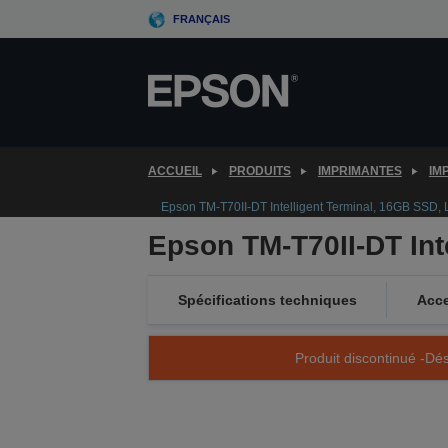
Skip
FRANÇAIS
to
main
content
ACCUEIL
PRODUITS
IMPRIMANTES
IM
Epson TM-T70II-DT Intelligent Terminal, 16GB SSD, L
Epson TM-T70II-DT Int
Spécifications techniques
Acce
Produit discontinué -Dés