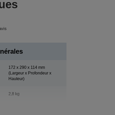
ques
avis
nérales
172‎ x 290 x 114 mm
(Largeur x Profondeur x
Hauteur)
2,8 kg
Noir (EBCK)