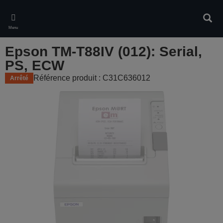
Skip
to
Rech
main
Menu
content
Epson TM-T88IV (012): Serial,
PS, ECW
Référence produit : C31C636012
Arrêté