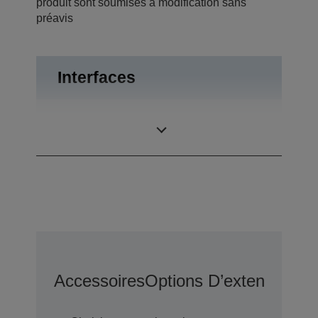
produit sont soumises à modification sans
préavis
Interfaces
RS-232,
Connexions
Ouverture du tiroir
Accessoires
Options D’extension D