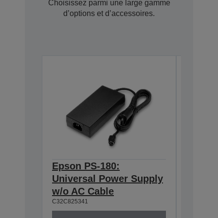
Choisissez parmi une large gamme
d’options et d’accessoires.
Epson PS-180:
Epson 
Universal Power Supply
Interf
C32C8238
w/o AC Cable
C32C825341