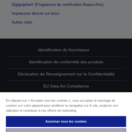
Digigraphie® (Programme de certification Beaux-Arts)
Impression directe sur tissu
Autres sites
Identification du fournisseur
Identification de conformité des produits
Déclaration de Renseignement sur la Confidentialité
EU Data Act Compliance
Contactez-nous au sujet de vos données
En cliquant sur « Accepter tous les cookies », vous acceptez le stockage de
cookies sur votre appareil pour améliorer la navigation sur le site, analyser son
Informations sur les cookies
utilisation et contribuer à nos efforts de marketing.
Autoriser tous les cookies
L’engagement d’Epson pour l’accessibilité