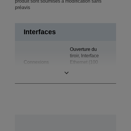
produit sont soumises à modification sans
préavis
Interfaces
Ouverture du
tiroir, Interface
Connexions
Ethernet (100
Base-TX/10
Base-T)