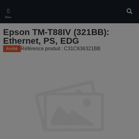
Skip
to
Rech
main
Menu
content
Epson TM-T88IV (321BB):
Ethernet, PS, EDG
Référence produit : C31C636321BB
Arrêté