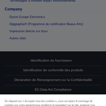
Technologies à moindre impact environnemental
Company
Epson Europe Electronics
Digigraphie® (Programme de certification Beaux-Arts)
Impression directe sur tissu
Autres sites
Identification du fournisseur
Identification de conformité des produits
Déclaration de Renseignement sur la Confidentialité
EU Data Act Compliance
Contactez-nous au sujet de vos données
En cliquant sur « Accepter tous les cookies », vous acceptez le stockage de
cookies sur votre appareil pour améliorer la navigation sur le site, analyser son