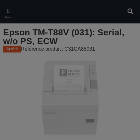
Skip
to
Rech
main
Menu
content
Epson TM-T88V (031): Serial,
w/o PS, ECW
Référence produit : C31CA85031
Arrêté