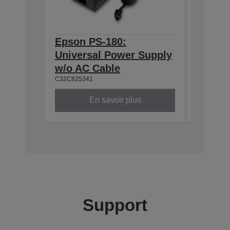
Epson PS-180:
Epson 
Universal Power Supply
BASE T
w/o AC Cable
Interf
C32C825341
C32C8241
En savoir plus
Support