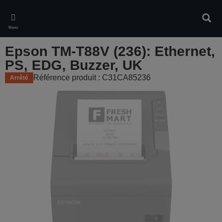
Skip
to
Rech
main
Menu
content
Epson TM-T88V (236): Ethernet,
PS, EDG, Buzzer, UK
Référence produit : C31CA85236
Arrêté