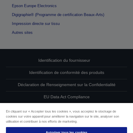
Epson Europe Electronics
Digigraphie® (Programme de certification Beaux-Arts)
Impression directe sur tissu
Autres sites
Identification du fournisseur
Identification de conformité des produits
Déclaration de Renseignement sur la Confidentialité
EU Data Act Compliance
Contactez-nous au sujet de vos données
En cliquant sur « Accepter tous les cookies », vous acceptez le stockage de
cookies sur votre appareil pour améliorer la navigation sur le site, analyser son
Informations sur les cookies
utilisation et contribuer à nos efforts de marketing.
Autoriser tous les cookies