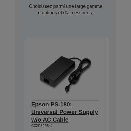
Choisissez parmi une large gamme
d’options et d’accessoires.
Epson PS-180:
Epson 
Universal Power Supply
Interf
C32C8238
w/o AC Cable
C32C825341