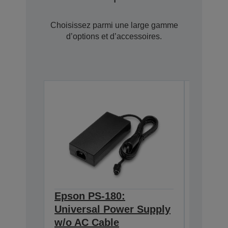
Choisissez parmi une large gamme
d’options et d’accessoires.
Epson PS-180:
Epson 
Universal Power Supply
BASE T
w/o AC Cable
Interf