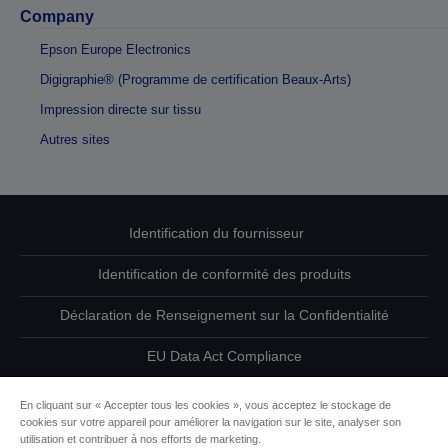
Company
Epson Europe Electronics
Digigraphie® (Programme de certification Beaux-Arts)
Impression directe sur tissu
Autres sites
Identification du fournisseur
Identification de conformité des produits
Déclaration de Renseignement sur la Confidentialité
EU Data Act Compliance
Contactez-nous au sujet de vos données
En cliquant sur « Accepter tous les cookies », vous acceptez le stockage de
cookies sur votre appareil pour améliorer la navigation sur le site, analyser son
Informations sur les cookies
utilisation et contribuer à nos efforts de marketing.