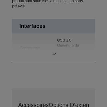
produit sont soumises à modification sans
préavis
Interfaces
USB 2.0,
Ouverture du
Connexions
tiroir, Parallèle
bidirectionnel
Accessoires
Options D’extension D