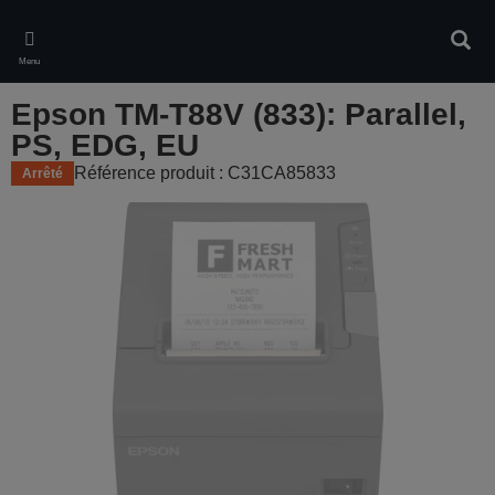
Skip
to
Rech
main
Menu
content
Epson TM-T88V (833): Parallel,
PS, EDG, EU
Référence produit : C31CA85833
Arrêté