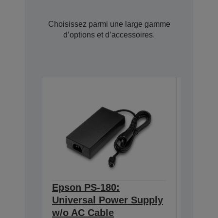
Choisissez parmi une large gamme
d’options et d’accessoires.
Epson PS-180:
Epson 
Universal Power Supply
BASE T
w/o AC Cable
Interf