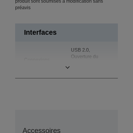
produit sont soumises à modification sans
préavis
Interfaces
USB 2.0,
Ouverture du
Connexions
tiroir, Parallèle
bidirectionnel
Accessoires