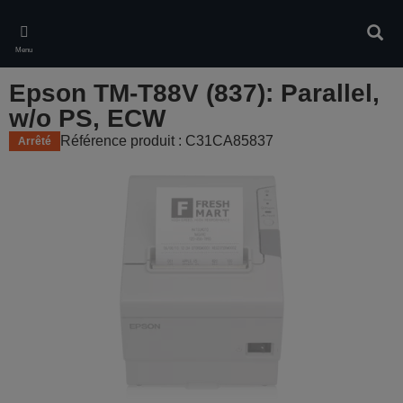
Skip
to
Rech
main
Menu
content
Epson TM-T88V (837): Parallel,
w/o PS, ECW
Référence produit : C31CA85837
Arrêté