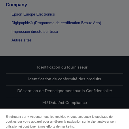
Company
Epson Europe Electronics
Digigraphie® (Programme de certification Beaux-Arts)
Impression directe sur tissu
Autres sites
Identification du fournisseur
Identification de conformité des produits
Déclaration de Renseignement sur la Confidentialité
EU Data Act Compliance
Contactez-nous au sujet de vos données
En cliquant sur « Accepter tous les cookies », vous acceptez le stockage de
cookies sur votre appareil pour améliorer la navigation sur le site, analyser son
Informations sur les cookies
utilisation et contribuer à nos efforts de marketing.