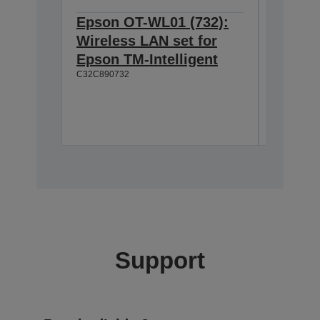
Epson OT-WL01 (732):
Epson 
Wireless LAN set for
Custom
Epson TM-Intelligent
TM-T8
C32C890732
2 ligne
Faible
Nombreu
A61B13311
Support