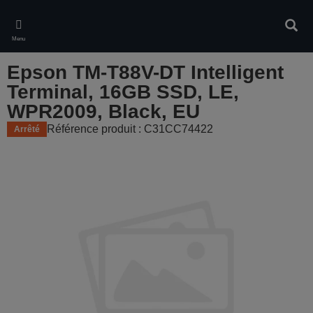
Skip
to
Rech
main
Menu
content
Epson TM-T88V-DT Intelligent
Terminal, 16GB SSD, LE,
WPR2009, Black, EU
Référence produit : C31CC74422
Arrêté