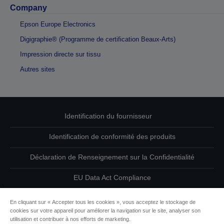
Company
Epson Europe Electronics
Digigraphie® (Programme de certification Beaux-Arts)
Impression directe sur tissu
Autres sites
Identification du fournisseur
Identification de conformité des produits
Déclaration de Renseignement sur la Confidentialité
EU Data Act Compliance
Contactez-nous au sujet de vos données
En cliquant sur « Accepter tous les cookies », vous acceptez le stockage de
cookies sur votre appareil pour améliorer la navigation sur le site, analyser son
Informations sur les cookies
utilisation et contribuer à nos efforts de marketing.