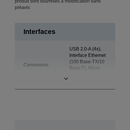
produit sont soumises à modification sans
préavis
Interfaces
USB 2.0-A (4x),
Interface Ethernet
(100 Base-TX/10
Connexions
Base-T), Micro-
AB USB 2.0 Hi-
Speed