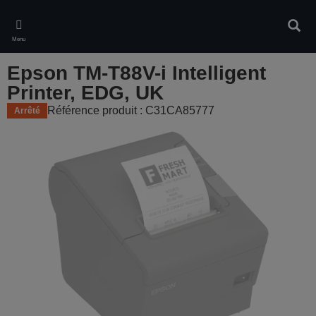
Skip
to
Rech
main
Menu
content
Epson TM-T88V-i Intelligent
Printer, EDG, UK
Référence produit : C31CA85777
Arrêté