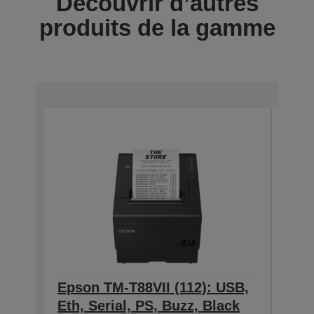
Découvrir d’autres
produits de la gamme
Epson TM-T88VII (112): USB,
Eps
Eth, Serial, PS, Buzz, Black
Eth