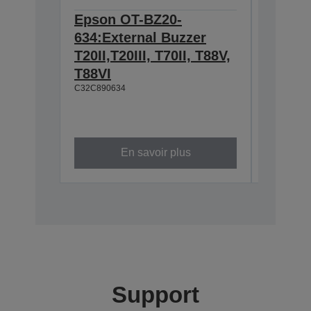
Epson OT-BZ20-
Epson 
634:External Buzzer
Hangin
T20II,T20III, T70II, T88V,
T88IV,
T88VI
TM-T88
C32C890634
L90, T
U230
C32C8450
En savoir plus
Support