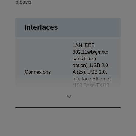
préavis
Interfaces
LAN IEEE
802.11a/b/g/n/ac
sans fil (en
option), USB 2.0-
Connexions
A (2x), USB 2.0,
Interface Ethernet
(100 Base-TX/10
Base-T),
Ouverture du tiroir