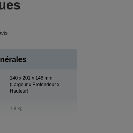
ques
avis
nérales
140‎ x 201 x 148 mm
(Largeur x Profondeur x
Hauteur)
1,8 kg
Epson Cool White