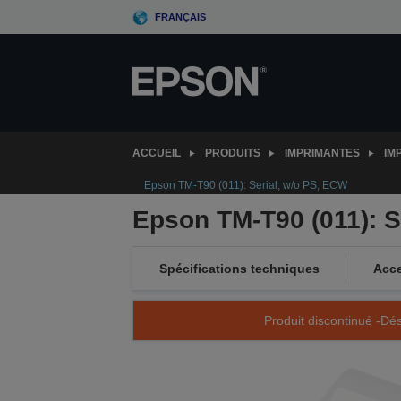
Skip
FRANÇAIS
to
main
content
ACCUEIL
PRODUITS
IMPRIMANTES
IM
Epson TM-T90 (011): Serial, w/o PS, ECW
Epson TM-T90 (011): S
Spécifications techniques
Acce
Produit discontinué -Dés