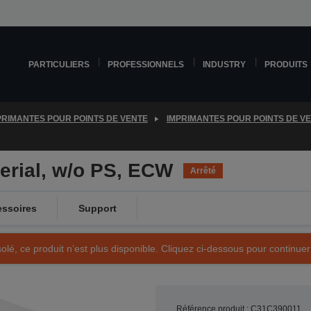
PARTICULIERS
PROFESSIONNELS
INDUSTRY
PRODUITS
PRIMANTES POUR POINTS DE VENTE
IMPRIMANTES POUR POINTS DE V
erial, w/o PS, ECW
Arrêté
ssoires
Support
olé, ce produit n’est plus disponible. Cliquez ci-dessous pour continuer
Référence produit : C31C390011