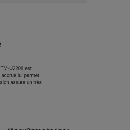
e
t TM-U220II est
 accrue lui permet
sion assure un très
Vitesse d’impression élevée