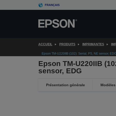
Skip
FRANÇAIS
to
main
content
ACCUEIL
PRODUITS
IMPRIMANTES
IM
Epson TM-U220IIB (102): Serial, PS, NE sensor, ED
Epson TM-U220IIB (102
sensor, EDG
Présentation générale
Modèles 