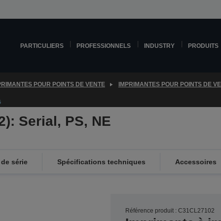
PARTICULIERS
PROFESSIONNELS
INDUSTRY
PRODUITS
PRIMANTES POUR POINTS DE VENTE
IMPRIMANTES POUR POINTS DE V
G
): Serial, PS, NE
de série
Spécifications techniques
Accessoires
Référence produit : C31CL27102