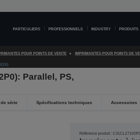
PARTICULIERS
PROFESSIONNELS
INDUSTRY
PRODUITS
PRIMANTES POUR POINTS DE VENTE
IMPRIMANTES POUR POINTS DE V
, EDG
P0): Parallel, PS,
de série
Spécifications techniques
Accessoires
Référence produit : C31CL27102P