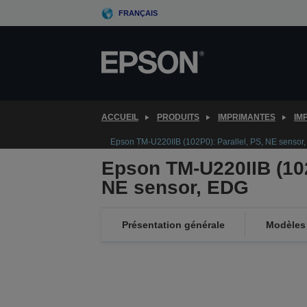
Skip
FRANÇAIS
to
main
content
ACCUEIL
PRODUITS
IMPRIMANTES
IM
Epson TM-U220IIB (102P0): Parallel, PS, NE sensor
Epson TM-U220IIB (102
NE sensor, EDG
Présentation générale
Modèles 