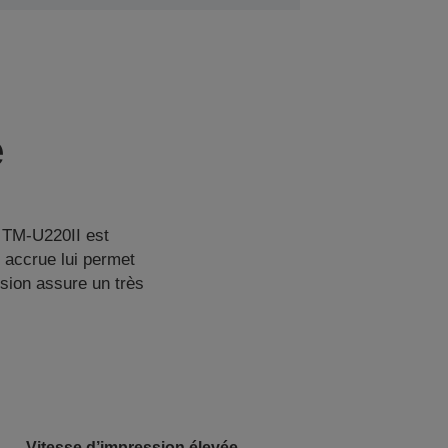
e
t TM-U220II est
 accrue lui permet
sion assure un très
Vitesse d’impression élevée