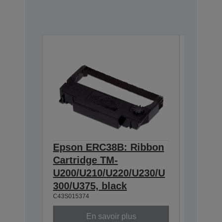
Epson ERC38B: Ribbon
Epson
Cartridge TM-
Ribbon
U200/U210/U220/U230/U
300/U3
300/U375, black
230, b
C43S015374
C43S0153
En savoir plus