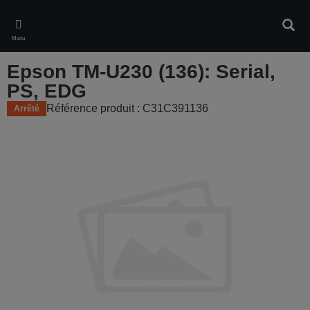
Skip
to
Rech
main
Menu
content
Epson TM-U230 (136): Serial,
PS, EDG
Référence produit : C31C391136
Arrêté