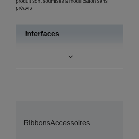
produit sont soumises à modification sans
préavis
Interfaces
RS-232,
Connexions
Ouverture du tiroir
Ribbons
Accessoires