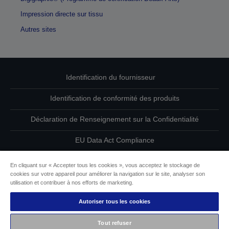
Impression directe sur tissu
Autres sites
Identification du fournisseur
Identification de conformité des produits
Déclaration de Renseignement sur la Confidentialité
EU Data Act Compliance
Contactez-nous au sujet de vos données
En cliquant sur « Accepter tous les cookies », vous acceptez le stockage de
cookies sur votre appareil pour améliorer la navigation sur le site, analyser son
Informations sur les cookies
utilisation et contribuer à nos efforts de marketing.
Autoriser tous les cookies
L’engagement d’Epson pour l’accessibilité
Tout refuser