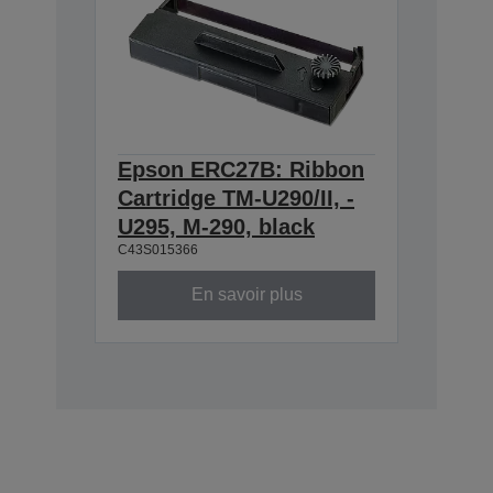
Epson ERC27B: Ribbon
Cartridge TM-U290/II, -
U295, M-290, black
C43S015366
En savoir plus