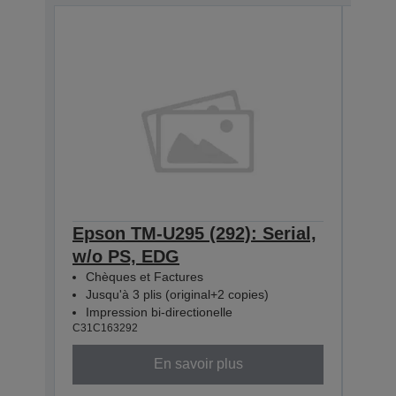
Epson TM-U295 (292): Serial,
Epso
w/o PS, EDG
w/o
Chèques et Factures
Chè
Jusqu'à 3 plis (original+2 copies)
Jusq
Impression bi-directionelle
Impr
C31C163292
C31C1
En savoir plus