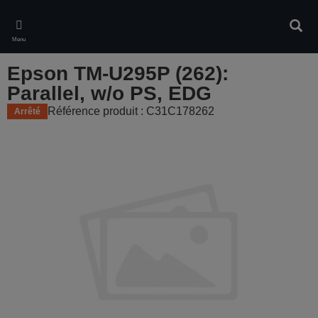
Skip
to
Rech
main
Menu
content
Epson TM-U295P (262):
Parallel, w/o PS, EDG
Référence produit : C31C178262
Arrêté