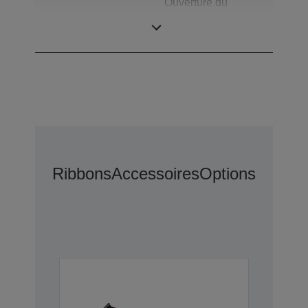
Ouverture du
Connexions
tiroir, Parallèle
bidirectionnel
Ribbons
Accessoires
Options D’ext