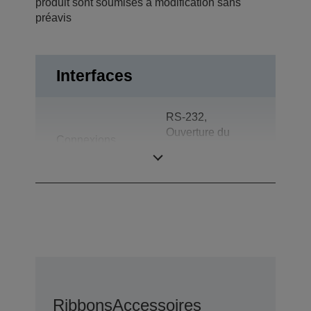
produit sont soumises à modification sans
préavis
Interfaces
RS-232,
Ouverture du
Connexions
tiroir, Afficheur
client
Ribbons
Accessoires