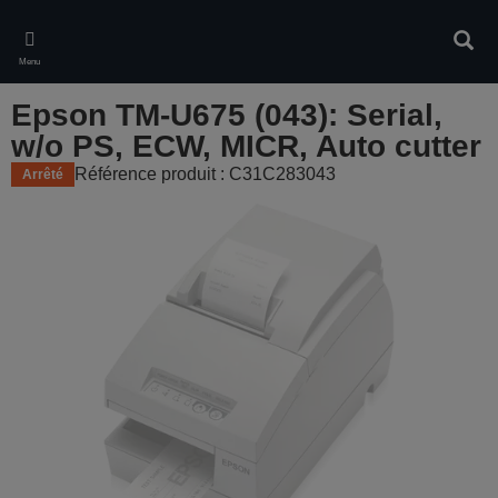
Skip
to
Rech
main
Menu
content
Epson TM-U675 (043): Serial,
w/o PS, ECW, MICR, Auto cutter
Référence produit : C31C283043
Arrêté