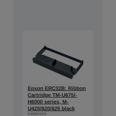
Epson ERC32B: Ribbon
Cartridge TM-U675/-
H6000 series, M-
U420/820/825 black
C43S015371