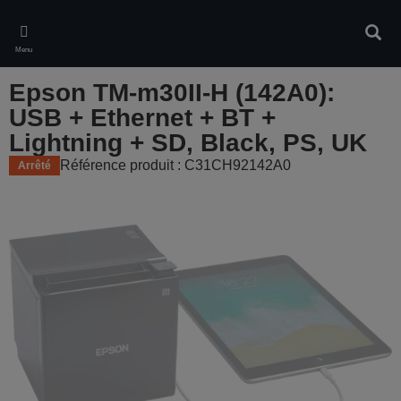
Skip
to
Rech
main
Menu
content
Epson TM-m30II-H (142A0):
USB + Ethernet + BT +
Lightning + SD, Black, PS, UK
Référence produit : C31CH92142A0
Arrêté