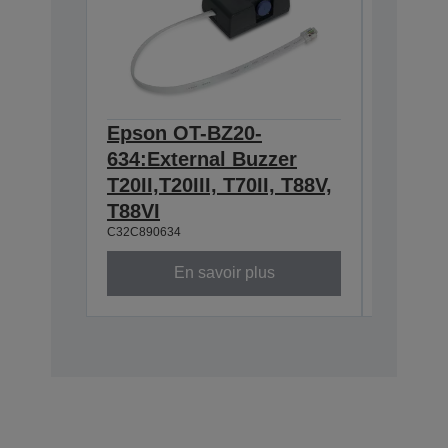
Epson OT-BZ20-
Epson 
634:External Buzzer
Wall h
T20II,T20III, T70II, T88V,
TM-m3
C32C8810
T88VI
C32C890634
En savoir plus