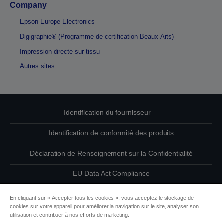
Company
Epson Europe Electronics
Digigraphie® (Programme de certification Beaux-Arts)
Impression directe sur tissu
Autres sites
Identification du fournisseur
Identification de conformité des produits
Déclaration de Renseignement sur la Confidentialité
EU Data Act Compliance
Contactez-nous au sujet de vos données
En cliquant sur « Accepter tous les cookies », vous acceptez le stockage de
cookies sur votre appareil pour améliorer la navigation sur le site, analyser son
Informations sur les cookies
utilisation et contribuer à nos efforts de marketing.