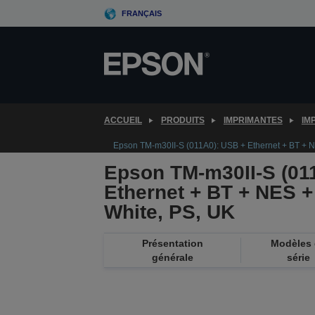
Skip
FRANÇAIS
to
main
content
ACCUEIL
PRODUITS
IMPRIMANTES
IM
Epson TM-m30II-S (011A0): USB + Ethernet + BT + N
Epson TM-m30II-S (01
Ethernet + BT + NES +
White, PS, UK
Présentation
Modèles
générale
série