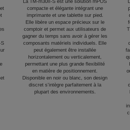
La TM-m30II-S est une solution mPOS
L
et
compacte et élégante intégrant une
t
imprimante et une tablette sur pied.
Elle libère un espace précieux sur le
f
es
comptoir et permet aux utilisateurs de
T
gagner du temps sans avoir à gérer les
-S
composants matériels individuels. Elle
sur
peut également être installée
fa
horizontalement ou verticalement,
q
ée
permettant une plus grande flexibilité
en matière de positionnement.
o
 et
Disponible en noir ou blanc, son design
discret s’intègre parfaitement à la
plupart des environnements.
i
c