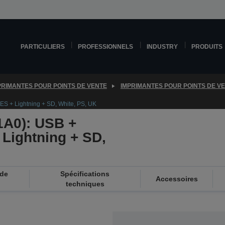
PARTICULIERS
PROFESSIONNELS
INDUSTRY
PRODUITS
PRIMANTES POUR POINTS DE VENTE
IMPRIMANTES POUR POINTS DE V
ES + Lightning + SD, White, PS, UK
1A0): USB +
 Lightning + SD,
 de
Spécifications
Accessoires
techniques