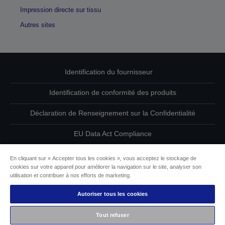
Impression directe sur tissu
Autres sites
Identification du fournisseur
Identification de conformité des produits
Déclaration de Renseignement sur la Confidentialité
EU Data Act Compliance
Contactez-nous au sujet de vos données
En cliquant sur « Accepter tous les cookies », vous acceptez le stockage de
cookies sur votre appareil pour améliorer la navigation sur le site, analyser son
Informations sur les cookies
utilisation et contribuer à nos efforts de marketing.
Autoriser tous les cookies
L’engagement d’Epson pour l’accessibilité
Tout refuser
Copyright © 2026 Seiko Epson