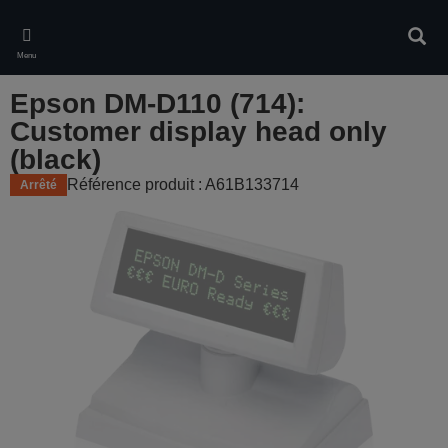
Skip
to
Rech
main
Menu
content
Epson DM-D110 (714):
Customer display head only
(black)
Référence produit : A61B133714
Arrêté