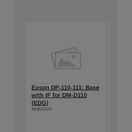
Epson DP-110-111: Base
Epson 
with IF for DM-D110
w/o IF
(EDG)
(EDG)
A62B131111
A62B13111