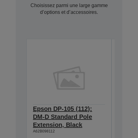
Choisissez parmi une large gamme
d’options et d’accessoires.
Epson DP-105 (112):
Epson 
DM-D Standard Pole
DM-D S
Extension, Black
Extens
A62B098112
A62B09811