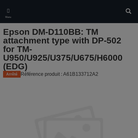
Skip
to
Rech
main
Menu
content
Epson DM-D110BB: TM
attachment type with DP-502
for TM-
U950/U925/U375/U675/H6000
(EDG)
Référence produit : A61B133712A2
Arrêté