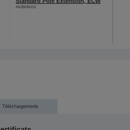
Standard Pole Extension, ECW
A62B098101
Téléchargements
ertificats