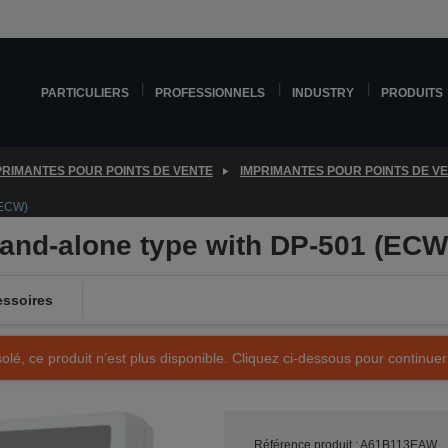
PARTICULIERS
PROFESSIONNELS
INDUSTRY
PRODUITS
PRIMANTES POUR POINTS DE VENTE
IMPRIMANTES POUR POINTS DE V
(ECW)
nd-alone type with DP-501 (ECW
ssoires
olé, ce produit n’est plus disponible. Cliquez ci-dessous pour continuer
Référence produit : A61B113EAW