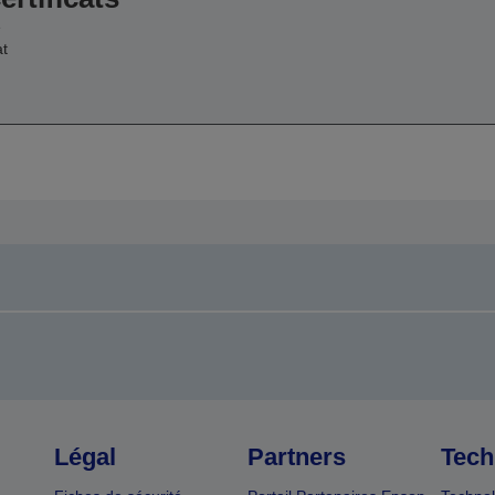
e
at
Légal
Partners
Tech