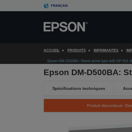
Skip
FRANÇAIS
to
main
content
ACCUEIL
PRODUITS
IMPRIMANTES
IM
Epson DM-D500BA: Stand-alone type with DP-501 
Epson DM-D500BA: Sta
Spécifications techniques
Acce
Produit discontinué -Dés