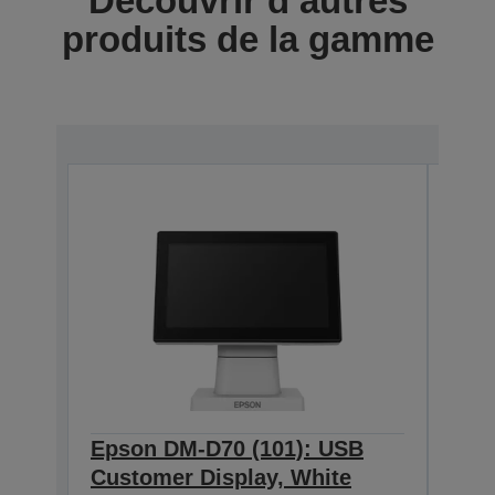
Découvrir d’autres
produits de la gamme
Epson DM-D70 (101): USB
Eps
Customer Display, White
Cus