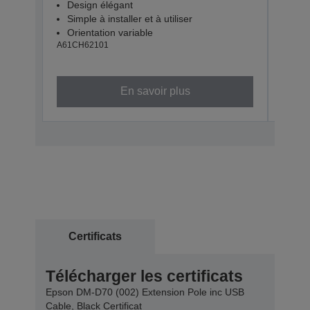
Design élégant
Des
Simple à installer et à utiliser
Simp
Orientation variable
Orie
A61CH62101
A61CH
En savoir plus
Certificats
Télécharger les certificats
Epson DM-D70 (002) Extension Pole inc USB
Cable, Black Certificat