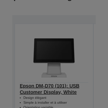
Epson DM-D70 (101): USB
Eps
Customer Display, White
Cus
Design élégant
Des
Simple à installer et à utiliser
Simp
Orientation variable
Orie