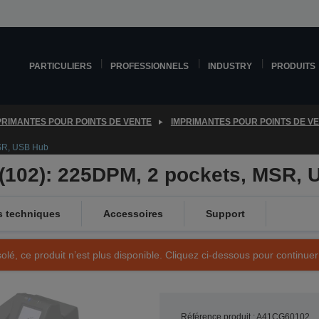
PARTICULIERS
PROFESSIONNELS
INDUSTRY
PRODUITS
PRIMANTES POUR POINTS DE VENTE
IMPRIMANTES POUR POINTS DE V
MSR, USB Hub
(102): 225DPM, 2 pockets, MSR,
s techniques
Accessoires
Support
olé, ce produit n’est plus disponible. Cliquez ci-dessous pour continuer
Référence produit : A41CG60102