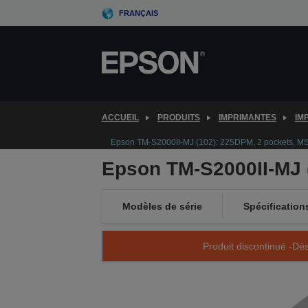
Skip
FRANÇAIS
to
main
content
ACCUEIL
PRODUITS
IMPRIMANTES
IM
Epson TM-S2000II-MJ (102): 225DPM, 2 pockets, 
Epson TM-S2000II-MJ 
Modèles de série
Spécification
Produit discontinué -Dés