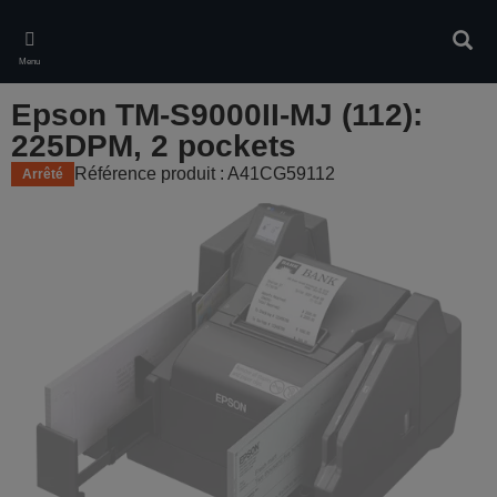
Skip
to
Rech
main
Menu
content
Epson TM-S9000II-MJ (112):
225DPM, 2 pockets
Référence produit : A41CG59112
Arrêté