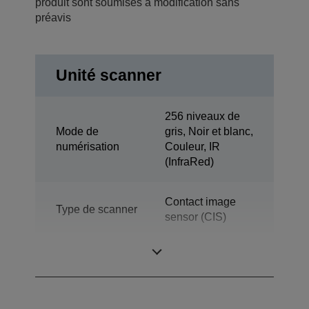
produit sont soumises à modification sans
préavis
Unité scanner
256 niveaux de
Mode de
gris, Noir et blanc,
numérisation
Couleur, IR
(InfraRed)
Contact image
Type de scanner
sensor (CIS)
Débit
225 DPM