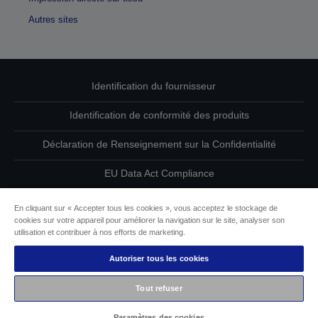
Autres sites
Identification du fournisseur
Identification de conformité des produits
Déclaration de Renseignement sur la Confidentialité
EU Data Act Compliance
Contactez-nous au sujet de vos données
En cliquant sur « Accepter tous les cookies », vous acceptez le stockage de
cookies sur votre appareil pour améliorer la navigation sur le site, analyser son
Informations sur les cookies
utilisation et contribuer à nos efforts de marketing.
Autoriser tous les cookies
L’engagement d’Epson pour l’accessibilité
Tout refuser
Copyright © 2026 Seiko Epson
Paramètres des cookies