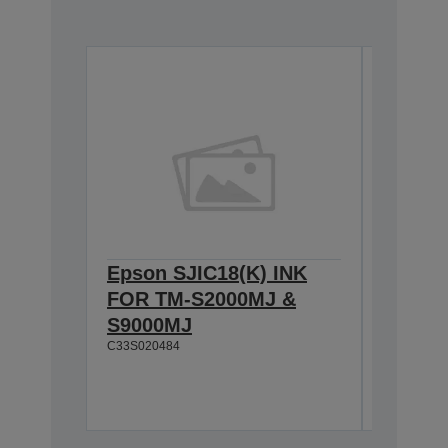
Epson SJIC18(K) INK
Epson 
FOR TM-S2000MJ &
FOR T
S9000MJ
S9000
C33S020484
C33S0207