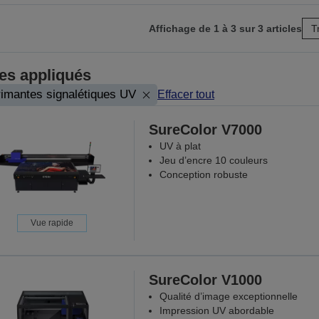
Affichage de 1 à 3 sur 3 articles
T
r
res appliqués
e
imantes signalétiques UV
Effacer tout
ante
SureColor V7000
UV à plat
Jeu d’encre 10 couleurs
Conception robuste
Vue rapide
SureColor V1000
Qualité d’image exceptionnelle
Impression UV abordable