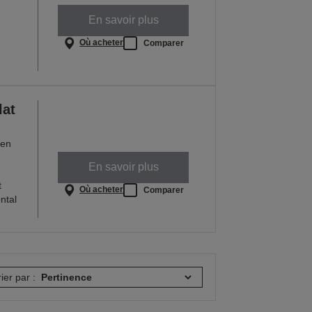
En savoir plus
Où acheter
Comparer
lat
 en
En savoir plus
t
Où acheter
Comparer
ntal
rier par :