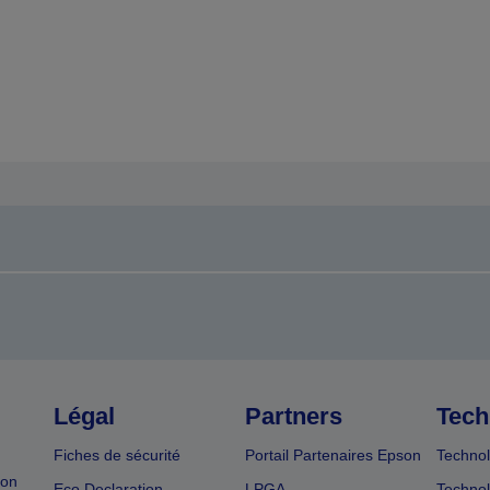
a
la
page
page
récédente
suivante
Légal
Partners
Tech
Fiches de sécurité
Portail Partenaires Epson
Technol
ion
Eco Declaration
LPGA
Technol