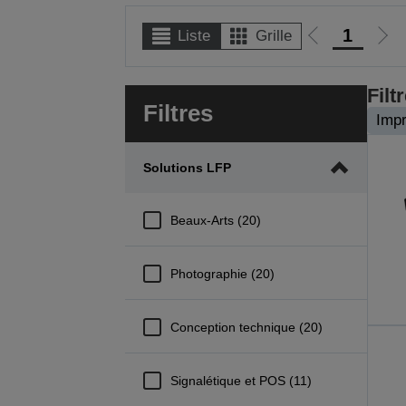
1
Liste
Grille
Aller
Alle
à
à
la
la
Filt
Filtres
page
pag
Impr
précédente
suiv
Solutions LFP
Beaux-Arts (20)
Photographie (20)
Conception technique (20)
Signalétique et POS (11)