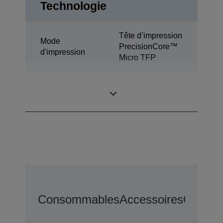
Technologie
Tête d’impression
Mode
PrecisionCore™
d'impression
Micro TFP
Technologie de
Ultrachrome® DS
l’encre
Consommables
Accessoires
Options