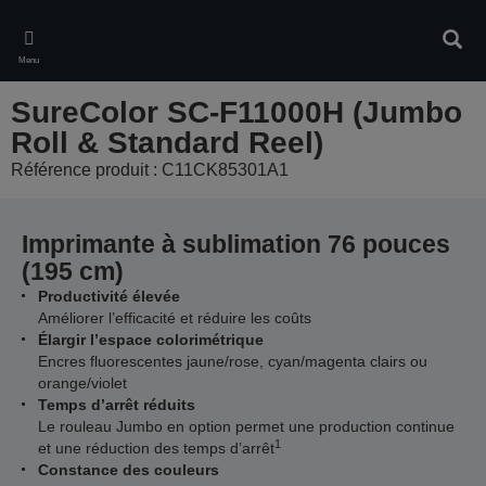
Skip
to
Rech
main
Menu
content
SureColor SC-F11000H (Jumbo
Roll & Standard Reel)
Référence produit : C11CK85301A1
Imprimante à sublimation 76 pouces
(195 cm)
Productivité élevée
Améliorer l’efficacité et réduire les coûts
Élargir l’espace colorimétrique
Encres fluorescentes jaune/rose, cyan/magenta clairs ou
orange/violet
Temps d’arrêt réduits
Le rouleau Jumbo en option permet une production continue
1
et une réduction des temps d’arrêt
Constance des couleurs