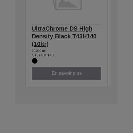
UltraChrome DS High
Ultra
Density Black T43H140
T43H24
(10ltr)
10 000 ml
C13T43H2
10 000 ml
C13T43H140
En savoir plus