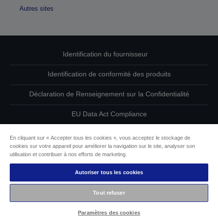
Autres sites
Identification du fournisseur
Identification de conformité des produits
Déclaration de Renseignement sur la Confidentialité
EU Data Act Compliance
Contactez-nous au sujet de vos données
En cliquant sur « Accepter tous les cookies », vous acceptez le stockage de
cookies sur votre appareil pour améliorer la navigation sur le site, analyser son
Informations sur les cookies
utilisation et contribuer à nos efforts de marketing.
Autoriser tous les cookies
L’engagement d’Epson pour l’accessibilité
Tout refuser
Copyright © 2026 Seiko Epson
Paramètres des cookies