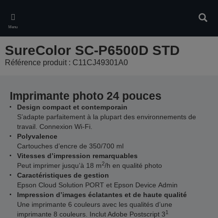
Skip
to
Rech
main
Menu
content
SureColor SC-P6500D STD
Référence produit : C11CJ49301A0
Imprimante photo 24 pouces
Design compact et contemporain
S’adapte parfaitement à la plupart des environnements de
travail. Connexion Wi-Fi.
Polyvalence
Cartouches d’encre de 350/700 ml
Vitesses d’impression remarquables
2
Peut imprimer jusqu’à 18 m
/h en qualité photo
Caractéristiques de gestion
Epson Cloud Solution PORT et Epson Device Admin
Impression d’images éclatantes et de haute qualité
Une imprimante 6 couleurs avec les qualités d’une
1
imprimante 8 couleurs. Inclut Adobe Postscript 3