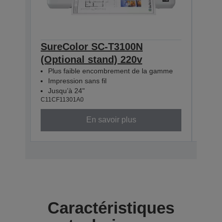
SureColor SC-T3100N
Sur
(Optional stand) 220v
Sta
Plus faible encombrement de la gamme
Plu
Impression sans fil
Impr
Jusqu’à 24"
Jus
C11CF11301A0
C11CF
En savoir plus
Caractéristiques