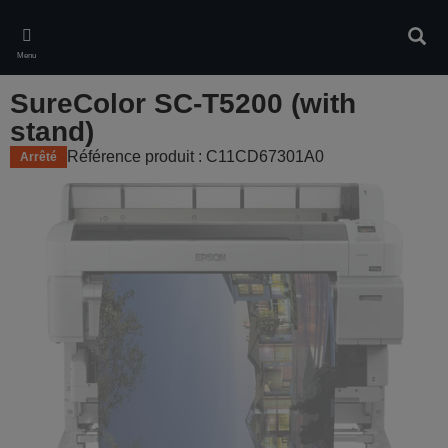
Skip
to
Rech
main
Menu
content
SureColor SC-T5200 (with
stand)
Référence produit : C11CD67301A0
Arrêté