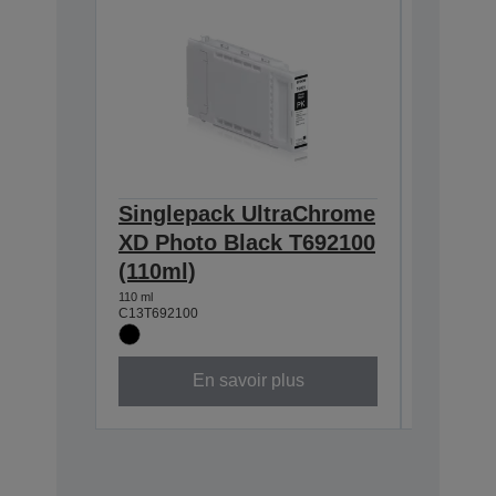
Singlepack UltraChrome
Single
XD Photo Black T692100
XD
(110ml)
Magen
110 ml
110 ml
C13T692100
C13T69230
En savoir plus