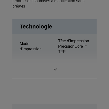
produit sont soumises à modification sans
préavis
Technologie
Tête d’impression
Mode
PrecisionCore™
d'impression
TFP
Technologie de
Ultrachrome® XD
l’encre