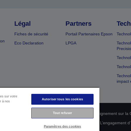
Légal
Partners
Tech
Fiches de sécurité
Portail Partenaires Epson
Technol
ion
Eco Declaration
LPGA
Technol
Precisi
Technol
Technol
Technol
impact 
es sur votre
Autoriser tous les cookies
er à nos
n de conformité des produits
Déclaration de Renseignement sur la C
Tout refuser
 de vos données
Informations sur les cookies
L’engagement d’E
Paramètres des cookies