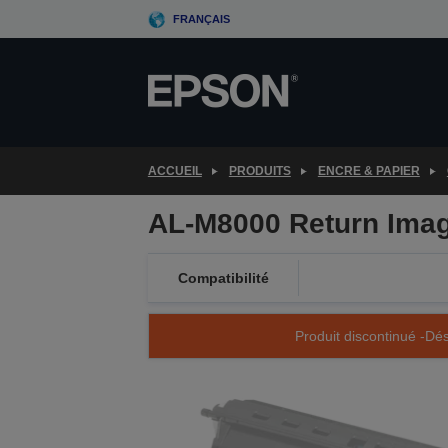
Skip
FRANÇAIS
to
main
content
ACCUEIL
PRODUITS
ENCRE & PAPIER
AL-M8000 Return Imag
Compatibilité
Produit discontinué -Dés