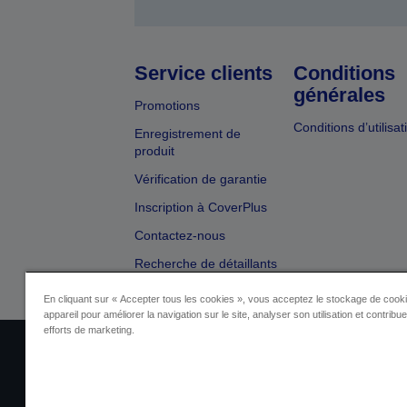
Service clients
Conditions
générales
Promotions
Conditions d’utilisat
Enregistrement de
produit
Vérification de garantie
Inscription à CoverPlus
Contactez-nous
Recherche de détaillants
En cliquant sur « Accepter tous les cookies », vous acceptez le stockage de cooki
appareil pour améliorer la navigation sur le site, analyser son utilisation et contribu
efforts de marketing.
Identification du fournisseur
Identificatio
Contactez-nous au sujet