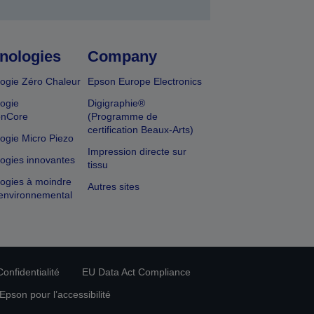
nologies
Company
ogie Zéro Chaleur
Epson Europe Electronics
ogie
Digigraphie®
onCore
(Programme de
certification Beaux-Arts)
ogie Micro Piezo
Impression directe sur
ogies innovantes
tissu
ogies à moindre
Autres sites
environnemental
onfidentialité
EU Data Act Compliance
pson pour l’accessibilité