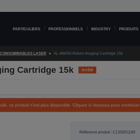
PARTICULIERS
PROFESSIONNELS
INDUSTRY
PRODUITS
CONSOMMABLES LASER
AL-M8000 Return Imaging Cartridge 15k
ing Cartridge 15k
Arrêté
olé, ce produit n’est plus disponible. Cliquez ci-dessous pour continuer
Référence produit : C13S051189