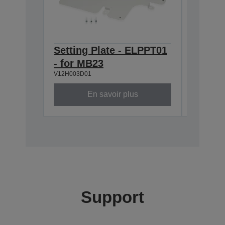
Setting Plate - ELPPT01
Air Fil
- for MB23
EB-178
V12H003D01
V13H134A
En savoir plus
Support