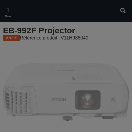
Skip
to
Rech
main
Menu
content
EB-992F Projector
Référence produit : V11H988040
Arrêté