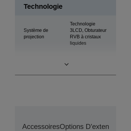
Technologie
Technologie
Système de
3LCD, Obturateur
projection
RVB à cristaux
liquides
0,61 pouce avec
Panneau LCD
C2 Fine
Accessoires
Options D’extension D