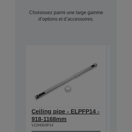
Choisissez parmi une large gamme
d’options et d’accessoires.
Ceiling pipe - ELPFP14 -
Ceilin
918-1168mm
668-9
V12H003P14
V12H003P