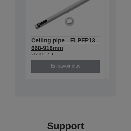
Ceiling pipe - ELPFP13 -
Ceilin
668-918mm
ELPMB
V12H003P13
V12H003B
En savoir plus
Support