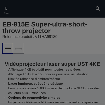
Skip
to
Rech
main
Menu
content
EB-815E Super-ultra-short-
throw projector
Référence produit : V11HA99180
Vidéoprojecteur laser super UST 4KE
Affichage 4KE évolutif pour toutes les pièces
Affichage UST 80 à 160 pouces pour une visualisation
illimitée (absence d’ombres/reflets)
Laser lumineux et écoénergétique
Luminosité couleur 5 000 lm avec technologie 3LCD pour des
couleurs plus lumineuses
Options de connectivité simples
Projecteur câblé/sans fil à mise en marche automatique avec