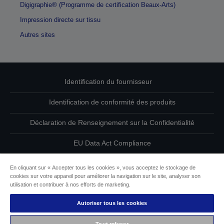
Digigraphie® (Programme de certification Beaux-Arts)
Impression directe sur tissu
Autres sites
Identification du fournisseur
Identification de conformité des produits
Déclaration de Renseignement sur la Confidentialité
EU Data Act Compliance
Contactez-nous au sujet de vos données
En cliquant sur « Accepter tous les cookies », vous acceptez le stockage de
cookies sur votre appareil pour améliorer la navigation sur le site, analyser son
Informations sur les cookies
utilisation et contribuer à nos efforts de marketing.
Autoriser tous les cookies
L’engagement d’Epson pour l’accessibilité