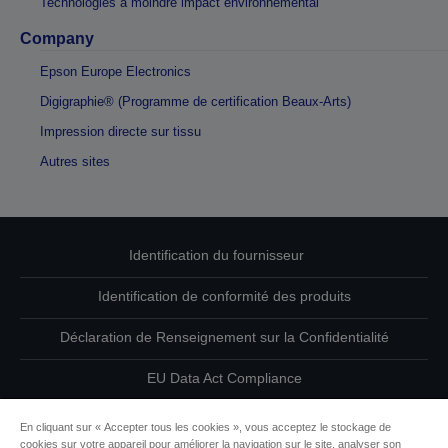
Technologies à moindre impact environnemental
Company
Epson Europe Electronics
Digigraphie® (Programme de certification Beaux-Arts)
Impression directe sur tissu
Autres sites
Identification du fournisseur
Identification de conformité des produits
Déclaration de Renseignement sur la Confidentialité
EU Data Act Compliance
Contactez-nous au sujet de vos données
En cliquant sur « Accepter tous les cookies », vous acceptez le stockage de
cookies sur votre appareil pour améliorer la navigation sur le site, analyser son