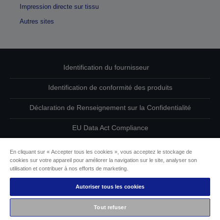
Impression directe sur tissu
Autres sites
Identification du fournisseur
Identification de conformité des produits
Déclaration de Renseignement sur la Confidentialité
EU Data Act Compliance
Contactez-nous au sujet de vos données
En cliquant sur « Accepter tous les cookies », vous acceptez le stockage de
cookies sur votre appareil pour améliorer la navigation sur le site, analyser son
Informations sur les cookies
utilisation et contribuer à nos efforts de marketing.
Autoriser tous les cookies
L’engagement d’Epson pour l’accessibilité
Tout refuser
Copyright © 2026 Seiko Epson