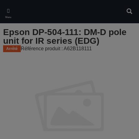
Skip
to
Rech
main
Menu
content
Epson DP-504-111: DM-D pole
unit for IR series (EDG)
Référence produit : A62B118111
Arrêté