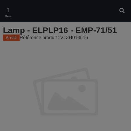
Skip
to
Rech
main
Menu
content
Lamp - ELPLP16 - EMP-71/51
Référence produit : V13H010L16
Arrêté