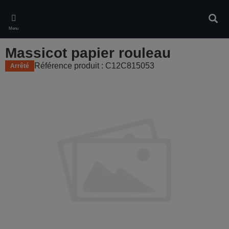
Skip
to
Rech
main
Menu
content
Massicot papier rouleau
Référence produit : C12C815053
Arrêté