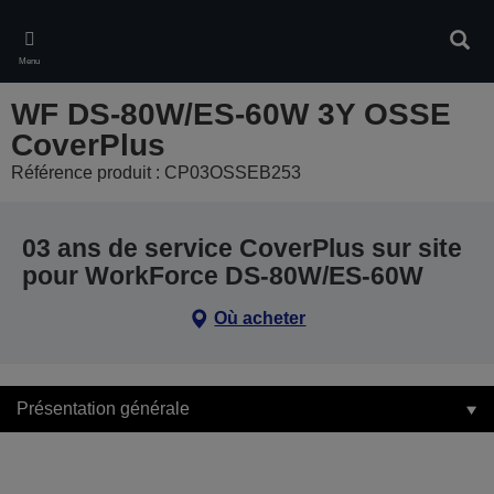
Skip
to
Rech
main
Menu
content
WF DS-80W/ES-60W 3Y OSSE
CoverPlus
Référence produit : CP03OSSEB253
03 ans de service CoverPlus sur site
pour WorkForce DS-80W/ES-60W
Où acheter
Présentation générale