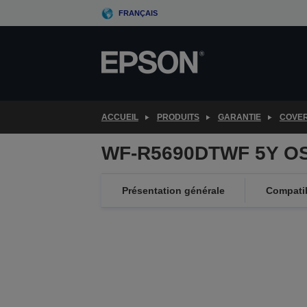
Skip
FRANÇAIS
to
main
content
ACCUEIL
PRODUITS
GARANTIE
COVE
WF-R5690DTWF 5Y OS
Présentation générale
Compatib