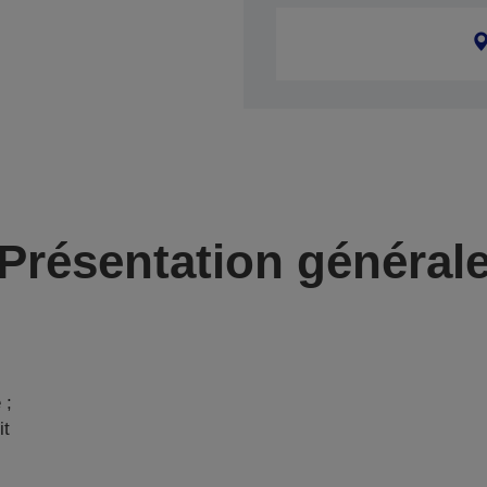
Présentation général
 ;
it