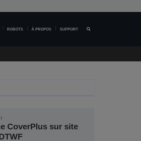
ROBOTS
À PROPOS
SUPPORT
27
ce CoverPlus sur site
0DTWF