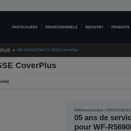
PARTICULIERS
PROFESSIONNELS
INDUSTRY
PRODUITS
RPLUS
WF-R5690DTWF 5Y OSSE CoverPlus
SE CoverPlus
ilité
Référence produit : CP05OSSECE
05 ans de servi
pour WF-R569